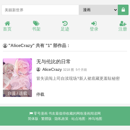
首页
书架
足迹
登录
注册
"AliceCrazy" 共有 "1" 部作品：
无与伦比的日常
AliceCrazy
3218 图 5个月前
冒失误闯上司自渎现场?新人裙底藏更羞耻秘密
台漫 / 连载
停载
零号漫画
书友最值得收藏的网络漫画阅读网
简体版
·
繁體版
·
隐私政策
·
站点地图
·
神马地图